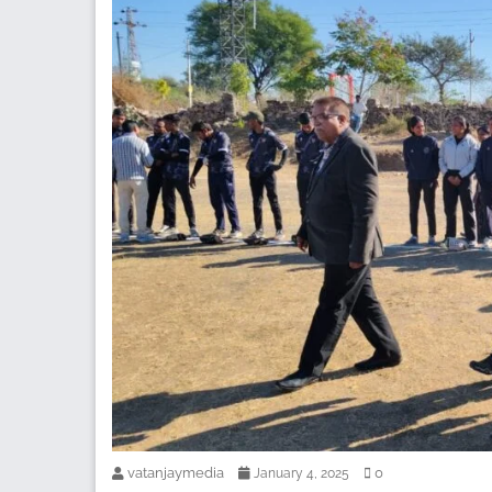
vatanjaymedia
0
January 4, 2025