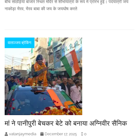
बीच साठड़ियां बाजार स्थित मंदिर से शोभायात्रा के रूप में प्रारंभ हुई। पदयात्री जय
नाकोड़ा भैरव, भैरव बाबा की जय के जयघोष करते
वाताञ्जय ब्रेकिंग
मां ने पानीपुरी बेचकर बेटे को बनाया अग्निवीर सैनिक
vatanjaymedia
0
December 17, 2025