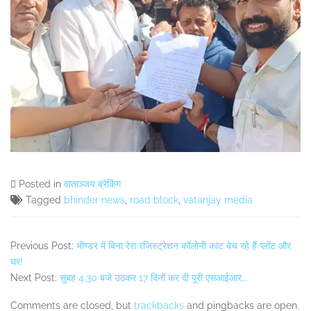
Posted in
वाताञ्जय ब्रेकिंग
Tagged
bhinder news
,
road block
,
vatanjay media
Previous Post:
भीण्डर में बिना रेरा रजिस्ट्रेशन कॉलोनी काट बेच रहे हैं प्लॉट और
घर!
Next Post:
सुबह 4.30 बजे उठकर 17 दिनों कर दी पूरी एसआईआर….
Comments are closed, but
trackbacks
and pingbacks are open.