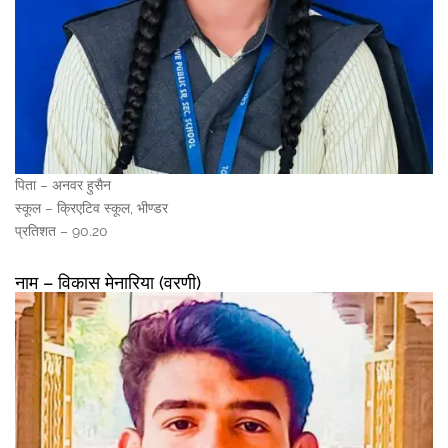
पिता – अनवर हुसैन
स्कूल – क्रिएटिव स्कूल, भीण्डर
प्रतिशत – 90.20
नाम – विकास मेनारिया (वरणी)