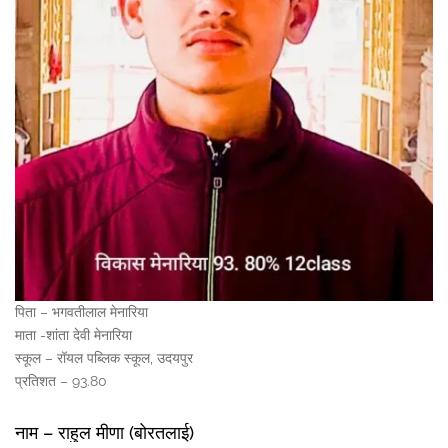
पिता – भगवतीलाल मेनारिया
माता -शांता देवी मेनारिया
स्कूल – रॉयल पब्लिक स्कूल, उदयपुर
प्रतिशत – 93.80
नाम – राहुल मीणा (बोरतलाई)