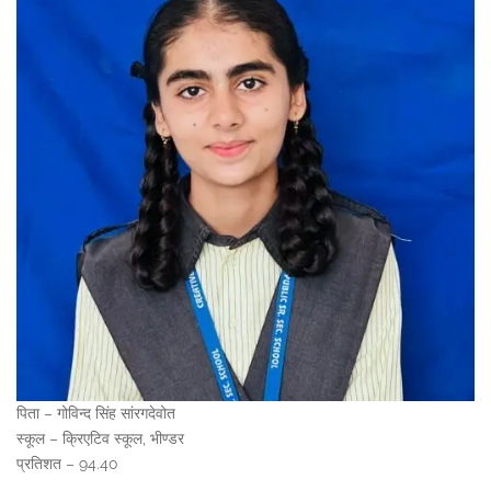
पिता – गोविन्द सिंह सांरगदेवोत
स्कूल – क्रिएटिव स्कूल, भीण्डर
प्रतिशत – 94.40