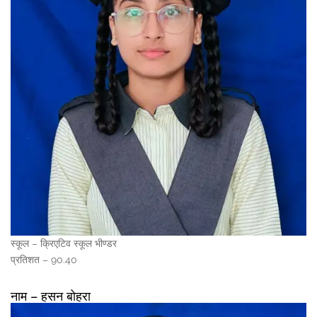
स्कूल – क्रिएटिव स्कूल भीण्डर
प्रतिशत – 90.40
नाम – हसन बोहरा