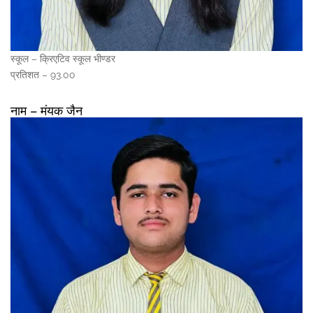
स्कूल – क्रिएटिव स्कूल भीण्डर
प्रतिशत – 93.00
नाम – मंयक जैन