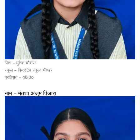
पिता – मुकेश चौबीसा
स्कूल – क्रिएटिव स्कूल, भीण्डर
प्रतिशत – 96.80
नाम – मंतशा अंजुम पिंजारा