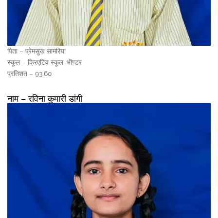
पिता – प्रेमसुख सामरिया
स्कूल – क्रिएटिव स्कूल, भीण्डर
प्रतिशत – 93.60
नाम – रविना कुमारी डांगी