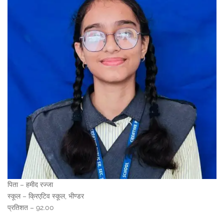
पिता – हमीद रज्जा
स्कूल – क्रिएटिव स्कूल, भीण्डर
प्रतिशत – 92.00