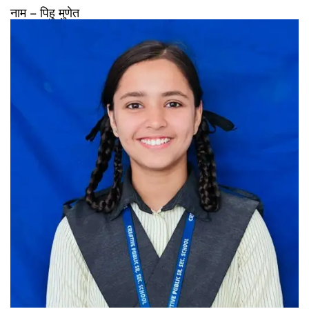
नाम – पिहु मुणेत