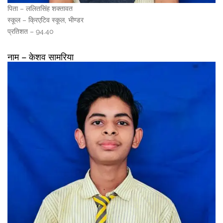
पिता – ललितसिंह शक्तावत
स्कूल – क्रिएटिव स्कूल, भीण्डर
प्रतिशत – 94.40
नाम – केशव सामरिया