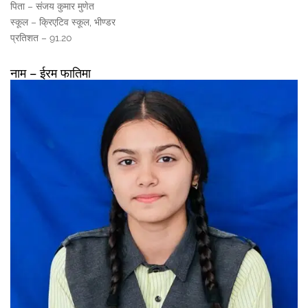
पिता – संजय कुमार मुणेत
स्कूल – क्रिएटिव स्कूल, भीण्डर
प्रतिशत – 91.20
नाम – ईरम फातिमा