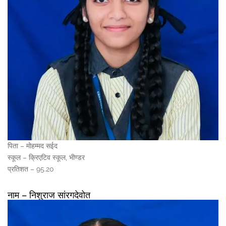
पिता – मोहम्मद सईद
स्कूल – क्रिएटिव स्कूल, भीण्डर
प्रतिशत – 95.20
नाम – निशुराज सांरगदेवोत