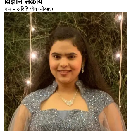
विज्ञान संकाय
नाम – अदिति जैन (भीण्डर)