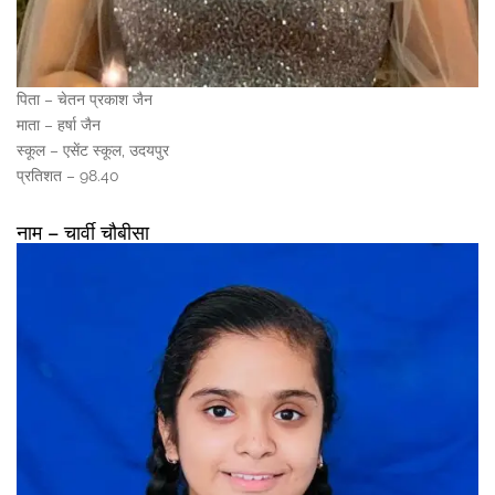
पिता – चेतन प्रकाश जैन
माता – हर्षा जैन
स्कूल – एसेंट स्कूल, उदयपुर
प्रतिशत – 98.40
नाम – चार्वी चौबीसा