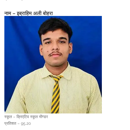
नाम – इब्राहिम अली बोहरा
स्कूल – क्रिएटिव स्कूल भीण्डर
प्रतिशत – 95.20