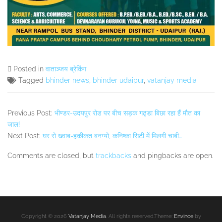
Posted in
वाताञ्जय ब्रेकिंग
Tagged
bhinder news
,
bhinder udaipur
,
vatanjay media
Previous Post:
भीण्डर-उदयपुर रोड पर बीच सड़क गढ्डा बिछा रहा हैं मौत का
जाल!
Next Post:
घर रो ख्वाब-हकीकत बनग्यो, कनिष्का सिटी में मिलगी चाबी…
Comments are closed, but
trackbacks
and pingbacks are open.
Secondary
Sidebar
Copyright © 2026
Vatanjay Media
. All rights reserved.Theme:
Envince
by