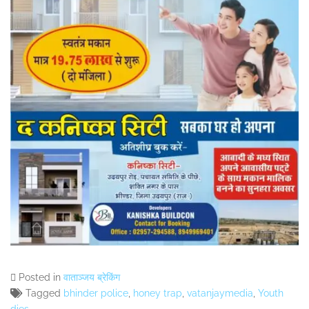
Posted in
वाताञ्जय ब्रेकिंग
Tagged
bhinder police
,
honey trap
,
vatanjaymedia
,
Youth
dies