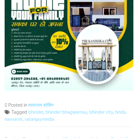
Posted in
वाताञ्जय ब्रेकिंग
Tagged
bhinder
,
bhinder bhagwamay
,
bhinder city
,
hindu
navvarsh
,
vatanjaymedia