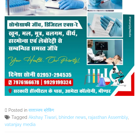
Posted in
वाताञ्जय ब्रेकिंग
Tagged
Akshay Tiwari
,
bhinder news
,
rajasthan Assembly
,
vatanjay media