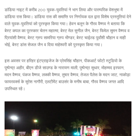
डांडिया नाइट में करीब 200 युवक-युवतियां ने भाग लिया और पारम्परिक वेशभुषा में
डांडिया रास किया। डांडिया रास की समाप्ति पर निर्णायक दल द्वारा विशेष प्रस्तुतियां देने
वाले युवक-युवतियां को पुरस्कृत किया गया। हेवन बलून के गौरव वैष्णव ने बताया कि
बेस्ट कपल का पुरस्कार चेतन महात्मा, बेस्ट मेल सुनील जैन, बेस्ट फिमेल सुमन वैष्णव व
प्रियांशी वैष्णव, बेस्ट ग्रुप सामरिया ग्रुप भीण्डर, बेस्ट चाईल्ड पूर्वांशी चौहान व माही
भोई, बेस्ट डांस सेजल जैन व दिया माहेश्वरी को पुरस्कृत किया गया।
इस अवसर पर हरिहर इंटप्राइजेज के प्रेमसिंह चौहान, पीकआर्ट फोटो स्टूडियो के
पुष्पेन्द्र अहीर, बीएन डीजे साउण्ड के नारायण माली, पुष्पेन्द्र सुथार, मोहम्मद इरफान,
मदन वैष्णव, पंकज वैष्णव, लक्की वैष्णव, तुषार वैष्णव, तेजल पैलेस के मदन जाट, नाकोड़ा
फायरवर्क्स के सुरेश नागौरी, एलटीमेंट बाउसंर के मनीष बाबा, गौरव वैष्णव जगत आदि
उपस्थित रहे।