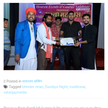
Posted in
वाताञ्जय ब्रेकिंग
Tagged
bhinder news
,
Dandiya Night
,
traditional
,
vatanjaymedia