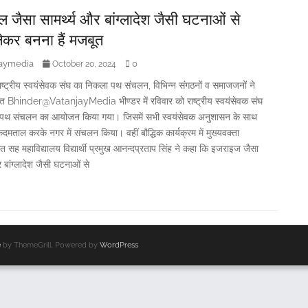
 जैसा सामर्थ्य और बांग्लादेश जैसी घटनाओं से
कर बनना हैं मजबूत
jaymedia
0
October 20, 2024
 राष्ट्रीय स्वयंसेवक संघ का निकला पथ संचलन, विभिन्न संगठनों व समाजजनों ने
गत Bhinder@VatanjayMedia भीण्डर में रविवार को राष्ट्रीय स्वयंसेवक संघ
पथ संचलन का आयोजन किया गया। जिसमें सभी स्वयंसेवक अनुशासन के साथ
कदमताल करके नगर में संचलन किया। वहीं बौद्धिक कार्यक्रम में मुख्यवक्ता
रांत सह महाविद्यालय विद्यार्थी प्रमुख आनन्दप्रताप सिंह ने कहा कि इजराइज जैसा
र बांग्लादेश जैसी घटनाओं से
e
by ThemeGrill. Powered by
WordPress