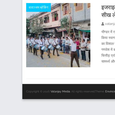
इजराइल
वाताञ्जय ब्रेकिंग
सीख ले
vatan
भीण्डर में
किया स्वा
का विशाल 
गणवेश में 
चित्तौड़ प्
सामर्थ्य औ
Copyright © 2026
Vatanjay Media
. All rights reserved.Theme:
Envinc