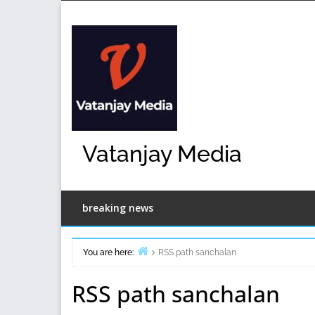
Skip
to
content
Vatanjay Media
breaking news
You are here:
RSS path sanchalan
Home
RSS path sanchalan