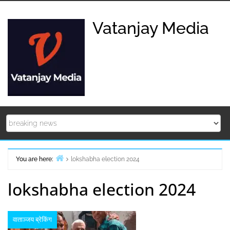
Skip
to
Vatanjay Media
content
You are here:
lokshabha election 2024
Home
lokshabha election 2024
वाताञ्जय ब्रेकिंग