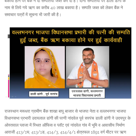
बकाया होने पर बैंक ने दो सम्पतियां जब्त कर दी है। दोनों सम्पतियों पर डाली डांगी के
नाम से लिये गये ऋण का करीब 40 लाख बकाया है। सम्पति जब्त को लेकर बैंक ने
समाचार पत्रों में सूचना भी जारी की है।
राजस्थान मरूधरा ग्रामीण बैंक शाखा बापू बाजार से भाजपा नेता व वल्लभनगर भाजपा
विधानसभा प्रभारी उदयलाल डांगी की पत्नी नांदवेल पूर्व सरपंच डाली डांगी ने उदयपुर के
ओस्तवाल प्लाजा में स्थित ऑफिस व प्लॉट एवं नांदवेल गांव में भूमि व आवासीय निर्माण
आराजी 413/1घ, 413/1ड, 414/3, 414/4/1 क्षेत्रफल 1891 वर्ग मीटर पर ऋण