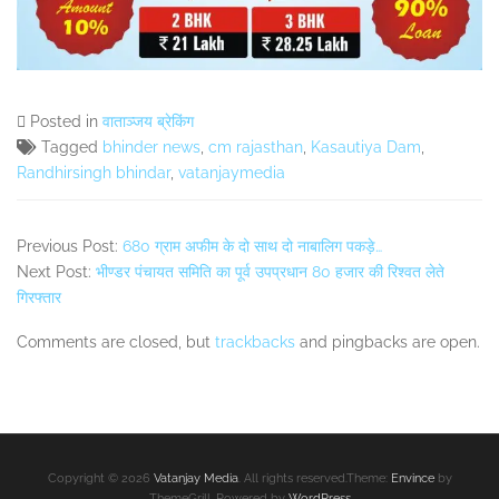
Posted in
वाताञ्जय ब्रेकिंग
Tagged
bhinder news
,
cm rajasthan
,
Kasautiya Dam
,
Randhirsingh bhindar
,
vatanjaymedia
Previous Post:
680 ग्राम अफीम के दो साथ दो नाबालिग पकड़े…
Next Post:
भीण्डर पंचायत समिति का पूर्व उपप्रधान 80 हजार की रिश्वत लेते
गिरफ्तार
Comments are closed, but
trackbacks
and pingbacks are open.
Secondary
Sidebar
Copyright © 2026
Vatanjay Media
. All rights reserved.Theme:
Envince
by
ThemeGrill. Powered by
WordPress