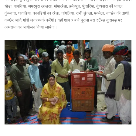
खेड़ा, बामणिया, अमरपुरा खालसा, भोपाखेड़ा, हमेरपुरा, फुंसरिया, कुंथवास की भागल,
कुंथवास, धावड़िया, कापड़ियों का खेड़ा, नांगलिया, राणी डूंगला, पदमेला, कच्छेर की ढाणी,
कच्छेर आदि गांवों जनसम्पर्क करेंगी। वहीं शाम 7 बजे पूराना बस स्टैंण्ड कुराबड़ पर
आमसभा का आयोजन किया जायेगा।