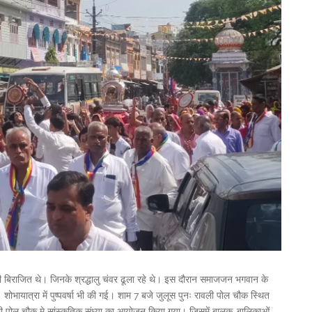
वामी बिराजित थे। जिनके श्रद्धालु चंवर ढूला रहे थे। इस दौरान समाजजन भगवान के
भायात्रा में पुष्पवर्षा भी की गई। शाम 7 बजे जुलूस पुनः रावली पोल चौक स्थित
ी पोल चौक मे सांस्कृतिक संध्या का आयोजन किया गया। जिसमें बालक-बालिकाओं