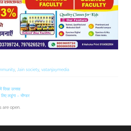
mmunity
,
Jain society
,
vatanjaymedia
ें दिखा उत्साह
े लिए लडूंगा – भीण्डर
 are open.