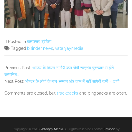
Posted in
वाताञ्जय ब्रेकिंग
Tagged
bhinder news
,
vatanjaymedia
Previous Post:
भीण्डर के किरण नागौरी कल जेपी राष्ट्रीय पुरस्कार से होंगे
सम्मानित…
Next Post:
भीण्डर के लोगों के मान-सम्मान और काम में नहीं आयेगी कमी – डांगी
Comments are closed, but
trackbacks
and pingbacks are open.
Secondary
Sidebar
Copyright © 2026
Vatanjay Media
. All rights reserved.Theme:
Envince
by