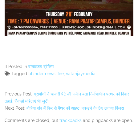
Posted in
वाताञ्जय ब्रेकिंग
Tagged
bhinder news
,
fire
,
vatanjaymedia
Previous Post:
ग्रामीणों ने चाकरी पेटे की जमीन बता निर्माणाधीन पत्थर की दिवार
ढहाई, सैकड़ों महिलाएं भी जुटी
Next Post:
बोरिया गांव में फिर से पैंथर की आहट, पकड़ने के लिए लगाया पिंजरा
Comments are closed, but
trackbacks
and pingbacks are open.