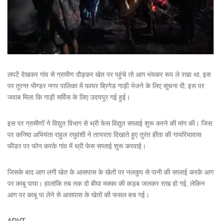
लपटें देखकर गांव से ग्रामीण दौड़कर खेत पर पहुंचे तो आग भंयकर रूप ले रखा था, इस
पर तुरन्त भीण्डर नगर पालिका में फायर ब्रिगेड गाड़ी भेजने के लिए सूचना दी, इस पर
जवाब मिला कि गाड़ी सर्विस के लिए उदयपुर गई हुई।
इस पर ग्रामीणों ने विद्युत विभाग से थ्री फेस विद्युत सप्लाई शुरू करने की मांग की। जिस
पर कनिष्ठ अभियंता राहुल रघुवंशी ने तत्परता दिखाते हुए तुरंत हींता की गायरियावास
फीडर पर फोन करके गांव में थ्री फेस सप्लाई शुरू करवाई।
जिसके बाद आग लगी खेत के आसपास के खेतों पर नलकुप से पानी की सप्लाई करके आग
पर काबू पाया। हालांकि तब तक दो बीघा मक्का की कड़ब जलकर राख हो गई, लेकिन
आग पर काबू पा लेने से आसपास के खेतों की फसल बच गई।