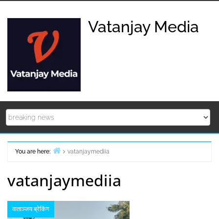
Skip
to
Vatanjay Media
content
You are here:
vatanjaymediia
Home
vatanjaymediia
वाताञ्जय ब्रेकिंग