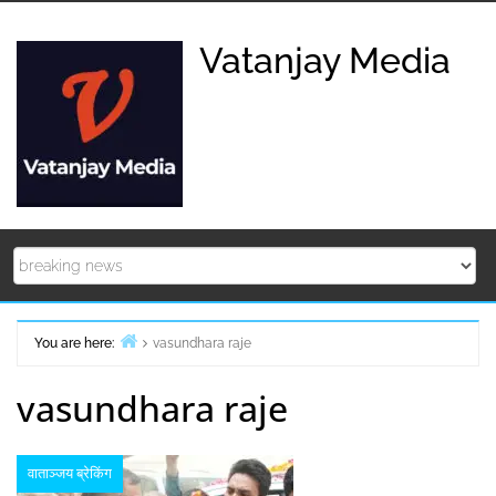
Skip
to
Vatanjay Media
content
You are here:
vasundhara raje
Home
vasundhara raje
वाताञ्जय ब्रेकिंग