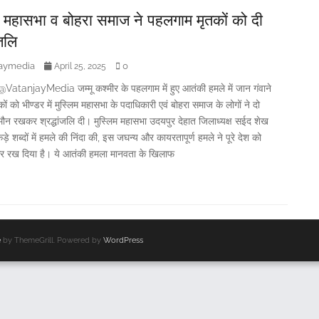
म महासभा व बोहरा समाज ने पहलगाम मृतकों को दी
ंजलि
jaymedia
0
April 25, 2025
atanjayMedia जम्मू कश्मीर के पहलगाम में हुए आतंकी हमले में जान गंवाने
कों को भीण्डर में मुस्लिम महासभा के पदाधिकारी एवं बोहरा समाज के लोगों ने दो
मौन रखकर श्रद्धांजलि दी। मुस्लिम महासभा उदयपुर देहात जिलाध्यक्ष सईद शेख
कड़े शब्दों में हमले की निंदा की, इस जघन्य और कायरतापूर्ण हमले ने पूरे देश को
 रख दिया है। ये आतंकी हमला मानवता के खिलाफ
e
by ThemeGrill. Powered by
WordPress