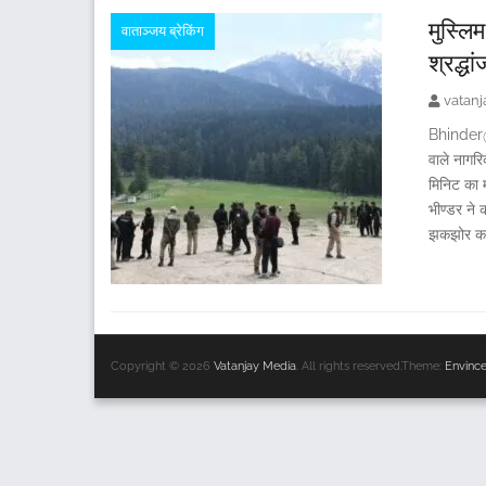
मुस्लि
वाताञ्जय ब्रेकिंग
श्रद्धा
vatan
Bhinder@V
वाले नागरि
मिनिट का 
भीण्डर ने 
झकझोर कर
Copyright © 2026
Vatanjay Media
. All rights reserved.Theme:
Envinc