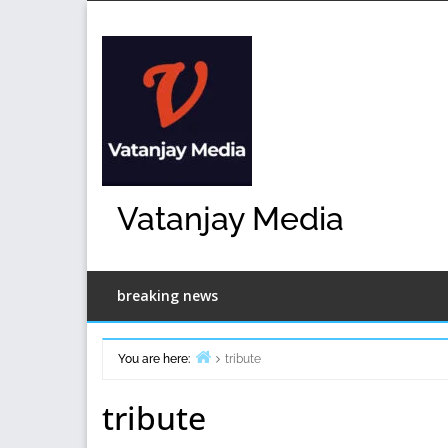
Skip
to
content
Vatanjay Media
breaking news
You are here:
tribute
Home
tribute