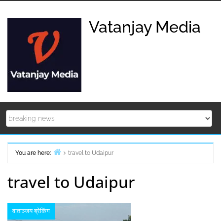
Skip
to
Vatanjay Media
content
You are here:
travel to Udaipur
Home
travel to Udaipur
वाताञ्जय ब्रेकिंग