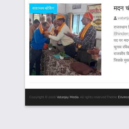
मदन चौ
वाताञ्जय ब्रेकिंग
vatan
राजस्थान श
Bhinder@V
पद पर मदन 
चुनाव रविव
राजकीय विद
जिसके मुख्
Copyright © 2026
Vatanjay Media
. All rights reserved.Theme:
Envinc