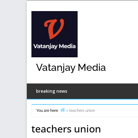
Skip
to
content
Vatanjay Media
breaking news
You are here:
teachers union
Home
teachers union