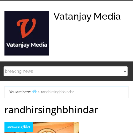
Skip
to
Vatanjay Media
content
You are here:
randhirsinghbhindar
Home
randhirsinghbhindar
वाताञ्जय ब्रेकिंग