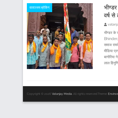
भीण्डर
वाताञ्जय ब्रेकिंग
वर्ष से
vatan
भीण्डर के 
Bhinder@V
समाज रामदे
मीडिया प्र
बागोरिया 
लाल हिनुणि
Copyright © 2026
Vatanjay Media
. All rights reserved.Theme:
Envinc