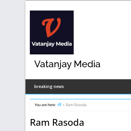
Skip
to
content
Vatanjay Media
breaking news
You are here:
Ram Rasoda
Home
Ram Rasoda