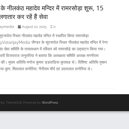
 के नीलकंठ महादेव मन्दिर में रामरसोड़ा शुरू, 15
 लगातार कर रहें हैं सेवा
jaymedia
0
August 10, 2025
सूरजपोल स्थित नीलकंठ महादेव मन्दिर में स्थापित किया रामरसोड़ा
atanjayMedia भीण्डर के सूरजपोल स्थित नीलकंठ महादेव मन्दिर में रेगर
व सेवा समिति के तत्वावधान में रविवार को रामरसोड़े का उद्घाटन किया गया।
भारी विजयराज जनुतरिया ने बताया कि अध्यक्षता समिति अध्यक्ष मगनीराम
ने की। मुख्य अतिथि मनोज कुमार डडवाडिया कुराबड थे। विशिष्ट अतिथि पुष्कर
या कुण, शिवलाल वागोरिया, नैनीराम मौर्य एवं उदयलाल वागोरिया थे।
e
by ThemeGrill. Powered by
WordPress