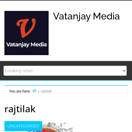
Skip
to
Vatanjay Media
content
You are here:
rajtilak
Home
rajtilak
UNCATEGORIZED