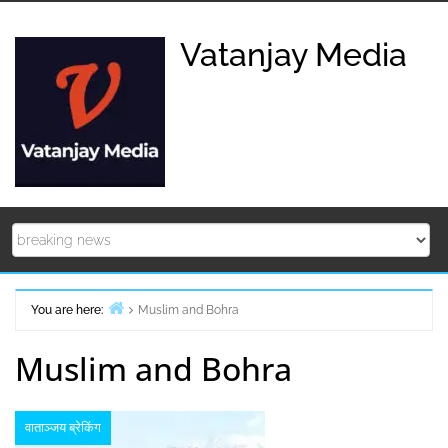
Skip
to
Vatanjay Media
content
You are here:
Muslim and Bohra
Home
Muslim and Bohra
वाताञ्जय ब्रेकिंग