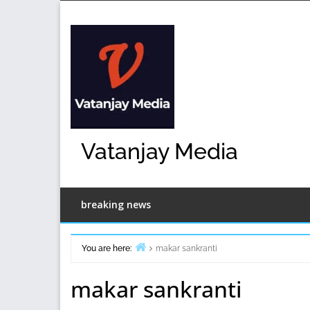
Skip
to
content
Vatanjay Media
breaking news
You are here:
makar sankranti
Home
makar sankranti