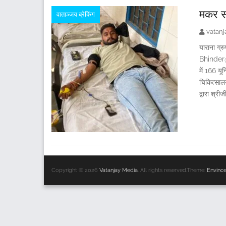
मकर सं
वाताञ्जय ब्रेकिंग
vatan
याराना ग्र
Bhinder@V
में 166 यू
चिकित्सालय
द्वारा श्र
Copyright © 2026
Vatanjay Media
. All rights reserved.Theme:
Envinc