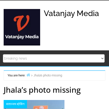
Skip
to
Vatanjay Media
content
You are here:
Jhala’s photo missing
Home
Jhala’s photo missing
वाताञ्जय ब्रेकिंग