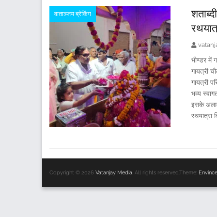
शताब्दी
वाताञ्जय ब्रेकिंग
रथयात्
vatan
भीण्डर में
गायत्री च
गायत्री प
भव्य स्वाग
इसके अलावा
रथयात्रा वि
Copyright © 2026
Vatanjay Media
. All rights reserved.Theme:
Envinc