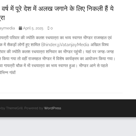
 वर्ष में पूरे देश में अलख जगाने के लिए निकली हैं ये
रा
jaymedia
0
April 5, 2025
 गायत्री परिवार की ज्योति कलश रथयात्रा का भव्य स्वागत भीण्डर राजमहल एवं
ौक में सैकड़ों लोगों हुए शामिल Bhinder@VatanjayMedia अखिल विश्व
रिवार की ज्योति कलश रथयात्रा शनिवार का भीण्डर पहुंची। यहां पर जगह-जगह
त किया गया तो वहीं राजमहल भीण्डर में विशेष कार्यक्रम का आयोजन किया गया।
 गायत्री चौक में भी रथयात्रा का भव्य स्वागत हुआ। भीण्डर आने से पहले
भिन्न गांवों
e
by ThemeGrill. Powered by
WordPress