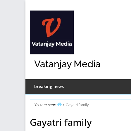
Skip
to
content
Vatanjay Media
breaking news
You are here:
Gayatri family
Home
Gayatri family