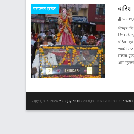
बारिश 
वाताञ्जय ब्रेकिंग
vatan
भीण्डर की 
Bhinder@V
परिवार एवं
सवारी राजश
महिला-पुरू
और सुरजपो
Copyright © 2026
Vatanjay Media
. All rights reserved.Theme:
Envinc