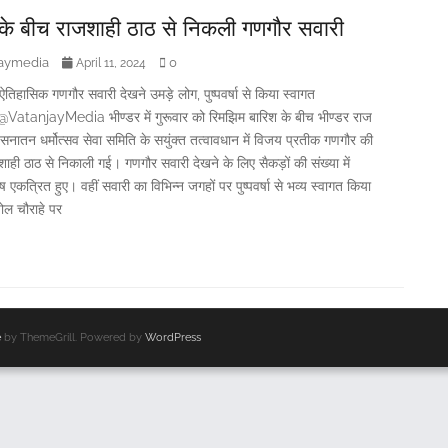
के बीच राजशाही ठाठ से निकली गणगौर सवारी
jaymedia
0
April 11, 2024
ऐतिहासिक गणगौर सवारी देखने उमड़े लोग, पुष्पवर्षा से किया स्वागत
atanjayMedia भीण्डर में गुरूवार को रिमझिम बारिश के बीच भीण्डर राज
 सनातन धर्मोत्सव सेवा समिति के सयुंक्त तत्वावधान में विजय प्रतीक गणगौर की
ाही ठाठ से निकाली गई। गणगौर सवारी देखने के लिए सैकड़ों की संख्या में
ष एकत्रित हुए। वहीं सवारी का विभिन्न जगहों पर पुष्पवर्षा से भव्य स्वागत किया
ल चौराहे पर
e
by ThemeGrill. Powered by
WordPress