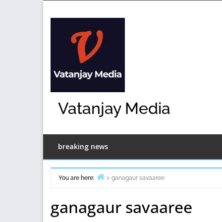
Skip
to
content
Vatanjay Media
breaking news
You are here:
ganagaur savaaree
Home
ganagaur savaaree