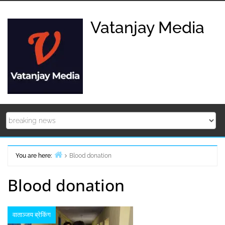
Skip
to
Vatanjay Media
content
You are here:
Blood donation
Home
Blood donation
वाताञ्जय ब्रेकिंग