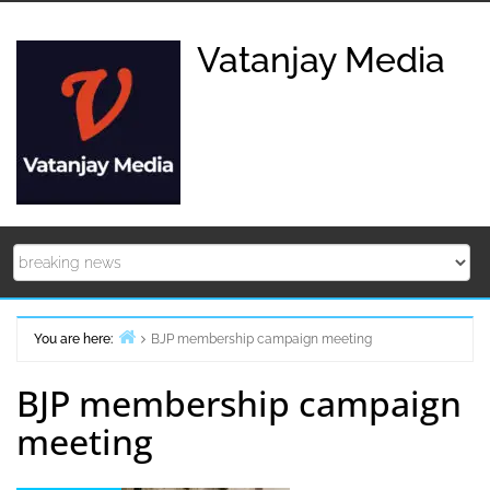
Skip
to
Vatanjay Media
content
You are here:
BJP membership campaign meeting
Home
BJP membership campaign
meeting