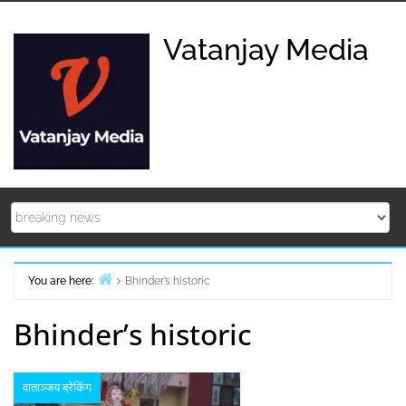
Skip
to
Vatanjay Media
content
You are here:
Bhinder’s historic
Home
Bhinder’s historic
वाताञ्जय ब्रेकिंग