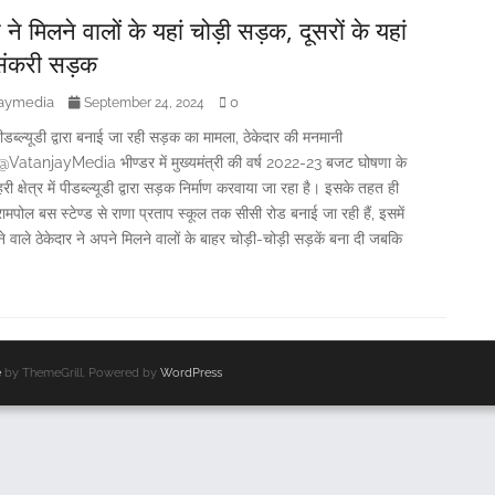
र ने मिलने वालों के यहां चोड़ी सड़क, दूसरों के यहां
संकरी सड़क
jaymedia
0
September 24, 2024
 पीडब्ल्यूडी द्वारा बनाई जा रही सड़क का मामला, ठेकेदार की मनमानी
atanjayMedia भीण्डर में मुख्यमंत्री की वर्ष 2022-23 बजट घोषणा के
ी क्षेत्र में पीडब्ल्यूडी द्वारा सड़क निर्माण करवाया जा रहा है। इसके तहत ही
रामपोल बस स्टेण्ड से राणा प्रताप स्कूल तक सीसी रोड बनाई जा रही हैं, इसमें
वाले ठेकेदार ने अपने मिलने वालों के बाहर चोड़ी-चोड़ी सड़कें बना दी जबकि
e
by ThemeGrill. Powered by
WordPress