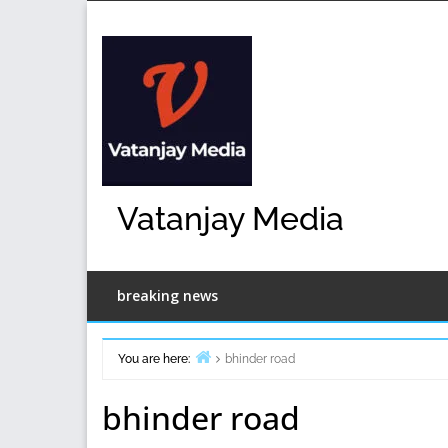
Skip
to
content
Vatanjay Media
breaking news
You are here:
bhinder road
Home
bhinder road