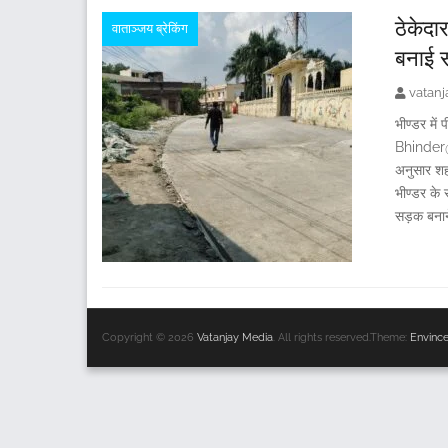
ठेकेदा
वाताञ्जय ब्रेकिंग
बनाई 
vatan
भीण्डर में
Bhinder@V
अनुसार शहर
भीण्डर के 
सड़क बनाने 
Copyright © 2026
Vatanjay Media
. All rights reserved.Theme:
Envinc