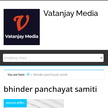
Skip
to
Vatanjay Media
content
You are here:
bhinder panchayat samiti
Home
bhinder panchayat samiti
वाताञ्जय ब्रेकिंग