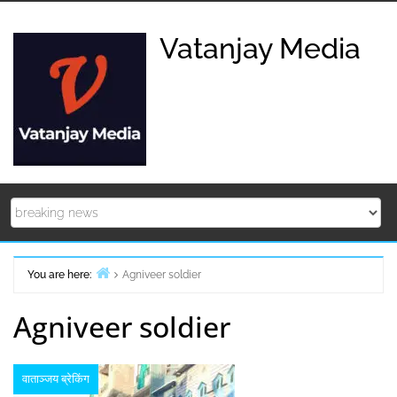
Skip
to
Vatanjay Media
content
You are here:
Agniveer soldier
Home
Agniveer soldier
वाताञ्जय ब्रेकिंग