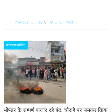
Posts
← Previous
1
…
33
34
35
…
38
Next →
pagination
वाताञ्जय ब्रेकिंग
भीण्डर के सम्पूर्ण बाजार रहे बंद, चौराहे पर जमकर किया