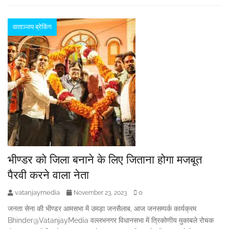
वाताञ्जय ब्रेकिंग
भीण्डर को जिला बनाने के लिए जिताना होगा मजबूत
पैरवी करने वाला नेता
vatanjaymedia
0
November 23, 2023
जनता सेना की भीण्डर आमसभा में उमड़ा जनसैलाब, आज जनसम्पर्क कार्यक्रम
Bhinder@VatanjayMedia वल्लभनगर विधानसभा में त्रिकोणीय मुकाबले रोचक