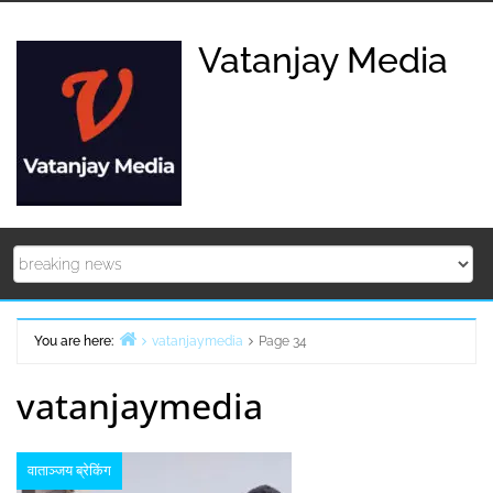
Skip
to
Vatanjay Media
content
You are here:
vatanjaymedia
Page 34
Home
vatanjaymedia
वाताञ्जय ब्रेकिंग